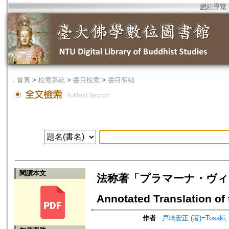
網站導覽
．
首頁
>
檢索系統
>
書目檢索
>
書目明細
閱讀本文
法称著「プラマーナ・ヴィニツ
Annotated Translation of 
作者
戸崎宏正 (著)=Tosaki, H