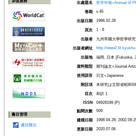
加值服務
出處題名
哲学年報=Annual of 
v.45
卷期
1986.02.28
出版日期
1 - 8
頁次
出版者
九州帝國大學哲學研究
http://www2.lit.kyushu
出版者網址
出版地
福岡, 日本 [Fukuoka, J
資料類型
期刊論文=Journal Artic
使用語言
日文=Japanese
附註項
本研究は文部省昭和59
目次
和訳 1
ISSN
04928199 (P)
509
點閱次數
書目管理
1998.04.28; 2002.09.2
建檔日期
書目匯出
2020.07.06
更新日期