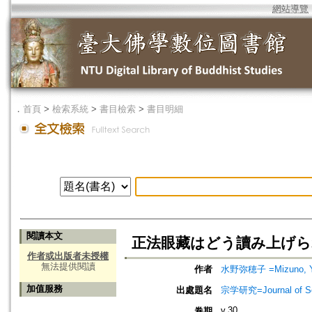
網站導覽
．
首頁
>
檢索系統
>
書目檢索
>
書目明細
閱讀本文
正法眼藏はどう讀み上げられたか= 
作者或出版者未授權
無法提供閱讀
作者
水野弥穂子 =Mizuno, Y
加值服務
出處題名
宗学研究=Journal of Sot
v.30
卷期