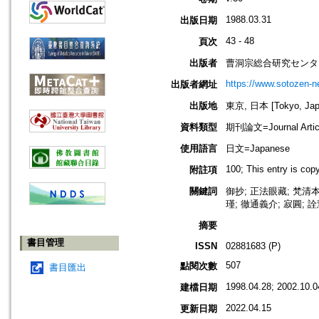
1988.03.31
出版日期
43 - 48
頁次
出版者
曹洞宗総合研究センタ
https://www.sotozen-ne
出版者網址
出版地
東京, 日本 [Tokyo, Jap
資料類型
期刊論文=Journal Artic
使用語言
日文=Japanese
100; This entry is co
附註項
關鍵詞
御抄; 正法眼藏; 梵清本
瑾; 徹通義介; 寂圓; 
摘要
書目管理
ISSN
02881683 (P)
507
點閱次數
書目匯出
1998.04.28; 2002.10.0
建檔日期
2022.04.15
更新日期