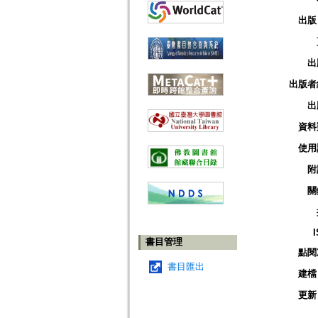
出版
出
出版者
出
資料
使用
附
關
書目管理
點閱
書目匯出
建檔
更新