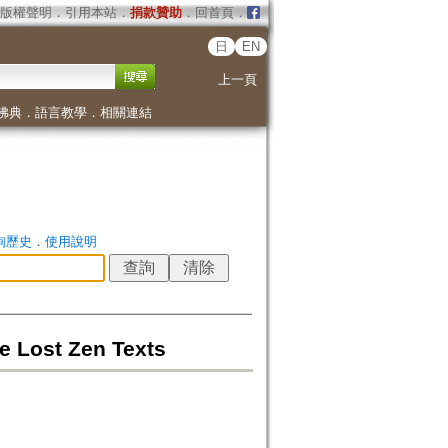
版權聲明
．
引用本站
．
捐款贊助
．
回首頁
．
日
EN
上一頁
佛典
．
語言教學
．
相關連結
詢歷史
．
使用說明
Lost Zen Texts