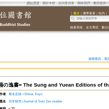
網站導覽
．
關於本館
．
諮詢委員會
．
聯絡我們
．
書目提供
．
｜
書目
｜
佛學著者
｜
站內
｜
檢索系統
．
全文專區
．
數位
進階查詢
．
查
書= The Sung and Yuean Editions of the 
作者
椎名宏雄 =Shiina, Koyu
題名
宗学研究=Journal of Soto Zen studies
v.30
卷期