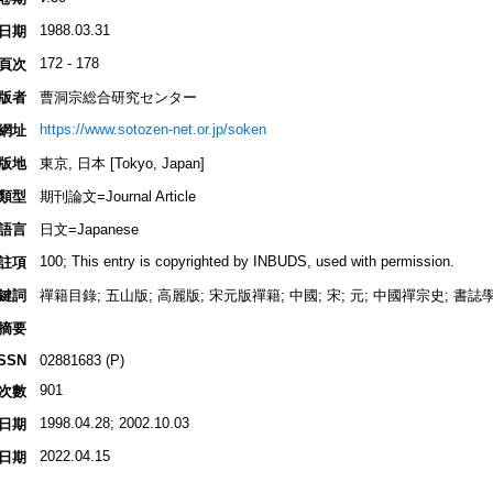
1988.03.31
日期
172 - 178
頁次
版者
曹洞宗総合研究センター
https://www.sotozen-net.or.jp/soken
網址
版地
東京, 日本 [Tokyo, Japan]
類型
期刊論文=Journal Article
語言
日文=Japanese
100; This entry is copyrighted by INBUDS, used with permission.
註項
鍵詞
禪籍目錄; 五山版; 高麗版; 宋元版禪籍; 中國; 宋; 元; 中國禪宗史; 書誌
摘要
ISSN
02881683 (P)
901
次數
1998.04.28; 2002.10.03
日期
2022.04.15
日期