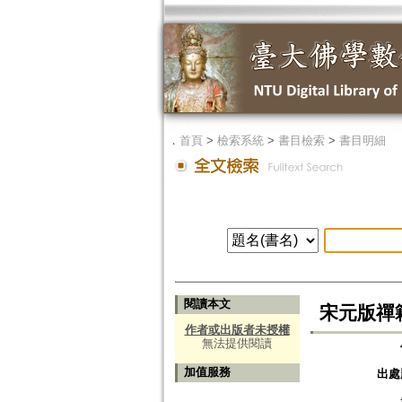
．
首頁
>
檢索系統
>
書目檢索
>
書目明細
閱讀本文
宋元版禪籍の逸
作者或出版者未授權
無法提供閱讀
加值服務
出處