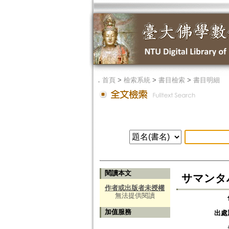
．
首頁
>
檢索系統
>
書目檢索
>
書目明細
閱讀本文
サマンタバドラ
作者或出版者未授權
無法提供閱讀
加值服務
出處