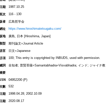
1987.10.25
日期
116 - 130
頁次
版者
広島哲学会
https://www.hiroshimatetsugaku.com/
網址
版地
廣島, 日本 [Hiroshima, Japan]
類型
期刊論文=Journal Article
語言
日文=Japanese
100; This entry is copyrighted by INBUDS, used with permission.
註項
鍵詞
全知者; 普賢菩薩=Samantabhadra=Visvabhadra; インド; ジャイナ教
摘要
SSN
04952200 (P)
532
次數
1998.04.28; 2002.10.09
日期
2020.08.17
日期