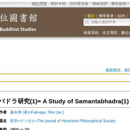
網站導覽
．
關於本館
．
諮詢委員會
．
聯絡我們
．
書目提供
．
｜
書目
｜
佛學著者
｜
站內
｜
檢索系統
．
全文專區
．
數位
進階查詢
．
查
研究(1)= A Study of Samantabhadra(1)
作者
藤永伸 (著)=Fujinaga, Shin (au.)
題名
哲学=テツガク=The journal of Hiroshima Philosophical Society
卷期
(總號=n.39)