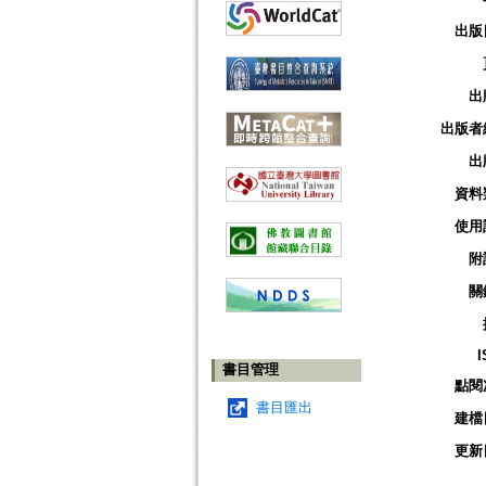
出版
出
出版者
出
資料
使用
附
關
I
書目管理
點閱
書目匯出
建檔
更新