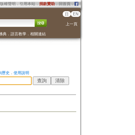
版權聲明
．
引用本站
．
捐款贊助
．
回首頁
．
日
EN
上一頁
佛典
．
語言教學
．
相關連結
詢歷史
．
使用說明