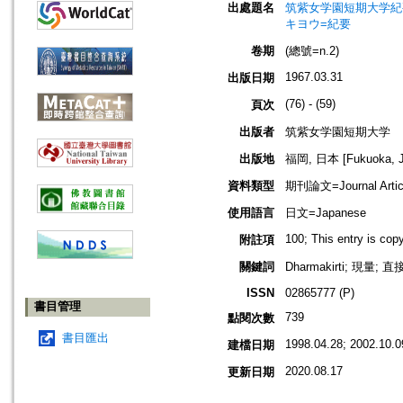
出處題名
筑紫女学園短期大学紀要=Jou
キヨウ=紀要
卷期
(總號=n.2)
1967.03.31
出版日期
(76) - (59)
頁次
出版者
筑紫女学園短期大学
出版地
福岡, 日本 [Fukuoka, J
資料類型
期刊論文=Journal Artic
使用語言
日文=Japanese
100; This entry is co
附註項
關鍵詞
Dharmakirti; 現
ISSN
02865777 (P)
書目管理
739
點閱次數
書目匯出
1998.04.28; 2002.10.0
建檔日期
2020.08.17
更新日期