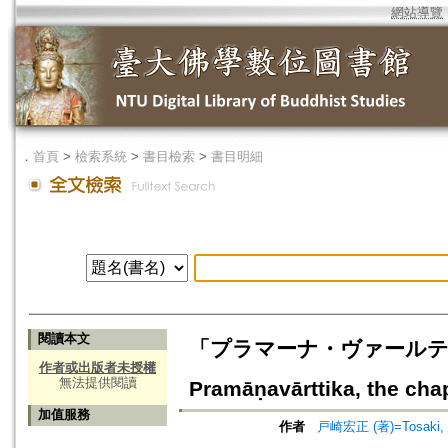
網站導覽
．
首頁
>
檢索系統
>
書目檢索
>
書目明細
閱讀本文
「プラマーナ・ヴァールティカ」
作者或出版者未授權
無法提供閱讀
Pramāṇavārttika, the cha
加值服務
作者
戸崎宏正 (著)=Tosaki, H