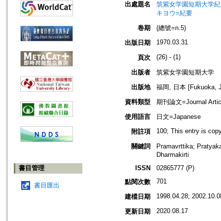
出處題名
筑紫女学園短期大学紀要=Jou
キヨウ=紀要
卷期
(總號=n.5)
1970.03.31
出版日期
(26) - (1)
頁次
出版者
筑紫女学園短期大学
出版地
福岡, 日本 [Fukuoka, J
資料類型
期刊論文=Journal Artic
使用語言
日文=Japanese
100; This entry is co
附註項
關鍵詞
Pramavrttika; P
Dharmakirti
書目管理
ISSN
02865777 (P)
701
點閱次數
書目匯出
1998.04.28; 2002.10.0
建檔日期
2020.08.17
更新日期