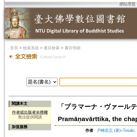
網站導覽
．
首頁
>
檢索系統
>
書目檢索
>
書目明細
閱讀本文
「プラマーナ・ヴァールティカ」
作者或出版者未授權
無法提供閱讀
Pramāṇavārttika, the cha
加值服務
作者
戸崎宏正 (著)=Tosaki, H