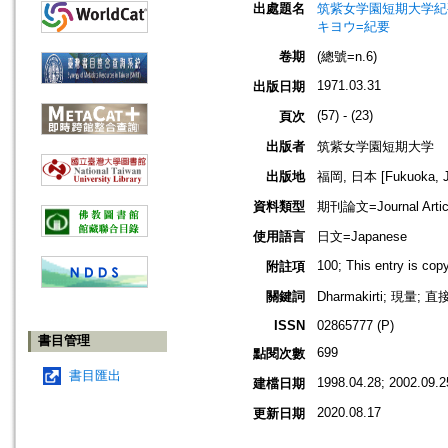
出處題名
筑紫女学園短期大学紀要=Jou
キヨウ=紀要
卷期
(總號=n.6)
1971.03.31
出版日期
(57) - (23)
頁次
出版者
筑紫女学園短期大学
出版地
福岡, 日本 [Fukuoka, J
資料類型
期刊論文=Journal Artic
使用語言
日文=Japanese
100; This entry is co
附註項
關鍵詞
Dharmakirti; 現
ISSN
02865777 (P)
書目管理
699
點閱次數
書目匯出
1998.04.28; 2002.09.2
建檔日期
2020.08.17
更新日期