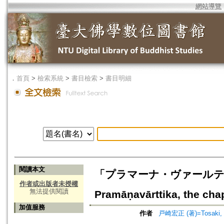
網站導覽
．
首頁
>
檢索系統
>
書目檢索
>
書目明細
閱讀本文
「プラマーナ・ヴァールティカ」
作者或出版者未授權
無法提供閱讀
Pramāṇavārttika, the cha
加值服務
作者
戸崎宏正 (著)=Tosaki, H