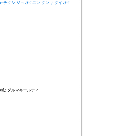
 College=チクシ ジョガクエン タンキ ダイガク
ンド佛教; ダルマキールティ