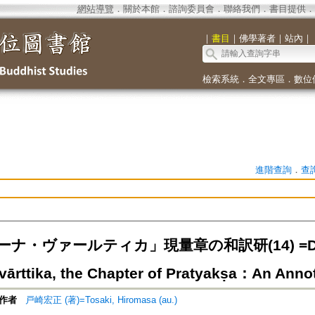
網站導覽
．
關於本館
．
諮詢委員會
．
聯絡我們
．
書目提供
．
｜
書目
｜
佛學著者
｜
站內
｜
檢索系統
．
全文專區
．
數位
進階查詢
．
查
ナ・ヴァールティカ」現量章の和訳研(14) =Dharm
ārttika, the Chapter of Pratyakṣa：An Annot
作者
戸崎宏正 (著)=Tosaki, Hiromasa (au.)