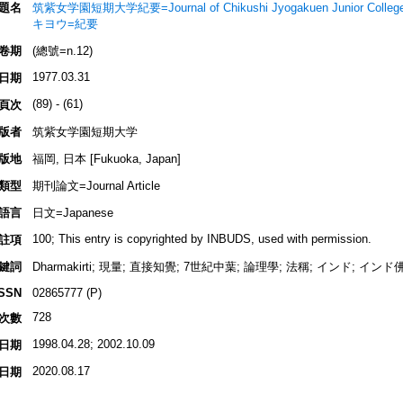
題名
筑紫女学園短期大学紀要=Journal of Chikushi Jyogakuen Junior
キヨウ=紀要
卷期
(總號=n.12)
1977.03.31
日期
(89) - (61)
頁次
版者
筑紫女学園短期大学
版地
福岡, 日本 [Fukuoka, Japan]
類型
期刊論文=Journal Article
語言
日文=Japanese
100; This entry is copyrighted by INBUDS, used with permission.
註項
鍵詞
Dharmakirti; 現量; 直接知覺; 7世紀中葉; 論理學; 法稱; インド; イ
ISSN
02865777 (P)
728
次數
1998.04.28; 2002.10.09
日期
2020.08.17
日期