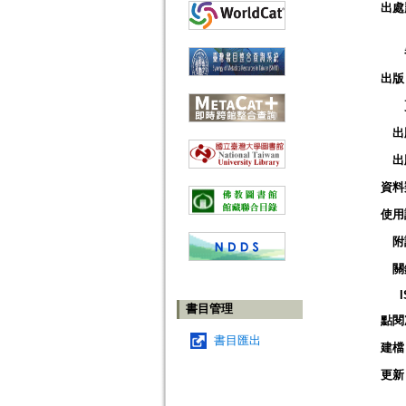
出處
出版
出
出
資料
使用
附
關
書目管理
點閱
書目匯出
建檔
更新