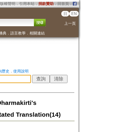
版權聲明
．
引用本站
．
捐款贊助
．
回首頁
．
日
EN
上一頁
佛典
．
語言教學
．
相關連結
詢歷史
．
使用說明
akirti's
ated Translation(14)