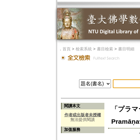
．
首頁
>
檢索系統
>
書目檢索
>
書目明細
閱讀本文
「プラマー
作者或出版者未授權
無法提供閱讀
Pramāṇav
加值服務