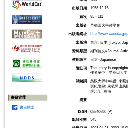
1958.12.15
出版日期
95 - 111
頁次
出版者
早稲田大學哲學會
http://www.waseda.jp/
出版者網址
出版地
東京, 日本 [Tokyo, Jap
資料類型
期刊論文=Journal Artic
使用語言
日文=Japanese
This entry is copyrigh
附註項
作者單位：早稲田大学
關鍵詞
慈眼大師御年譜; 東照仮
実紀附録; 東叡開山慈眼
舜; 渋川春海
書目管理
摘要
書目匯出
ISSN
05540690 (P)
545
點閱次數
1998.04.28; 2002.10.0