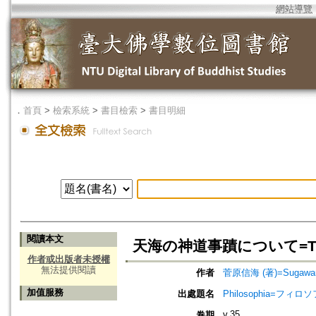
網站導覽
．
首頁
>
檢索系統
>
書目檢索
>
書目明細
閱讀本文
天海の神道事蹟について=The Role 
作者或出版者未授權
無法提供閱讀
作者
菅原信海 (著)=Sugawara,
加值服務
出處題名
Philosophia=フィロ
v.35
卷期