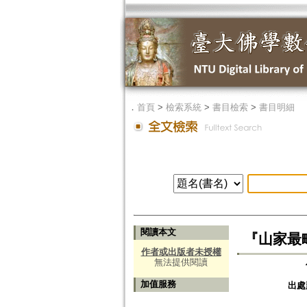
．
首頁
>
檢索系統
>
書目檢索
>
書目明細
閱讀本文
『山家最略記』
作者或出版者未授權
無法提供閱讀
加值服務
出處