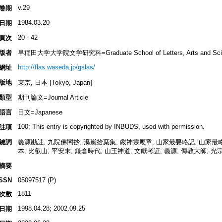
v.29
卷期
1984.03.20
日期
20 - 42
頁次
版者
早稲田大学大学院文学研究科=Graduate School of Letters, Arts and Scienc
http://flas.waseda.jp/gslas/
網址
版地
東京, 日本 [Tokyo, Japan]
類型
期刊論文=Journal Article
語言
日文=Japanese
100; This entry is copyrighted by INBUDS, used with permission.
註項
鍵詞
義源勘註; 九院佛閣抄; 溪嵐拾葉集; 嚴神靈應章; 山家最要略記; 山家最略記
本; 比叡山; 平安末; 鎌倉時代; 山王神道; 文獻考証; 義源; 傳教大師; 光
摘要
ISSN
05097517 (P)
1811
次數
1998.04.28; 2002.09.25
日期