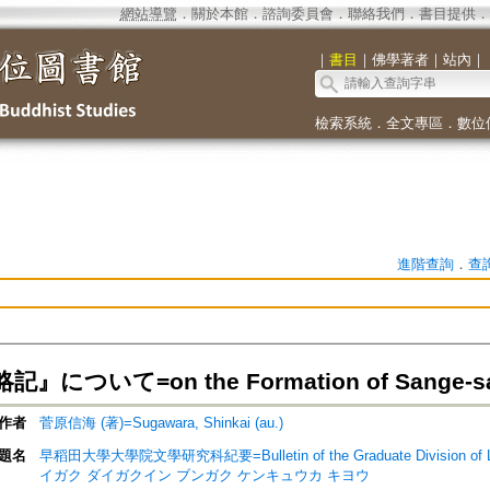
網站導覽
．
關於本館
．
諮詢委員會
．
聯絡我們
．
書目提供
．
｜
書目
｜
佛學著者
｜
站內
｜
檢索系統
．
全文專區
．
數位
進階查詢
．
查
について=on the Formation of Sange-sai
作者
菅原信海 (著)=Sugawara, Shinkai (au.)
題名
早稻田大學大學院文學研究科紀要=Bulletin of the Graduate Division of Lit
イガク ダイガクイン ブンガク ケンキュウカ キヨウ