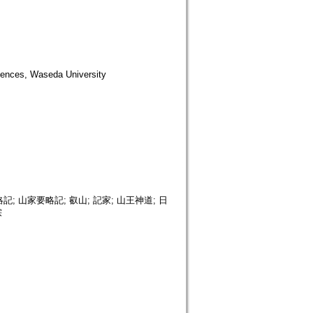
es, Waseda University
; 山家要略記; 叡山; 記家; 山王神道; 日
宗