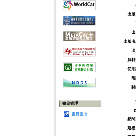
出版
出
出版者
出
資料
使用
附
關
書目管理
書目匯出
點閱
建檔