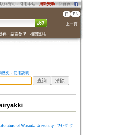
版權聲明
．
引用本站
．
捐款贊助
．
回首頁
．
日
EN
上一頁
佛典
．
語言教學
．
相關連結
詢歷史
．
使用說明
ryakki
erature of Waseda University=ワセダ ダ