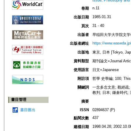
issue, Philosophy and 
n.11
卷期
1985.01.31
出版日期
31 - 40
頁次
出版者
早稲田大学大学院文学
https://www.waseda.jp/
出版者網址
出版地
東京, 日本 [Tokyo, Jap
資料類型
期刊論文=Journal Artic
使用語言
日文=Japanese
附註項
哲學 史學編; 100; This en
關鍵詞
一念多念文意; 觀經疏; 
教判; 日本; 鎌倉時代; 
書目管理
摘要
書目匯出
ISSN
02894637 (P)
437
點閱次數
1998.04.28; 2002.10.0
建檔日期