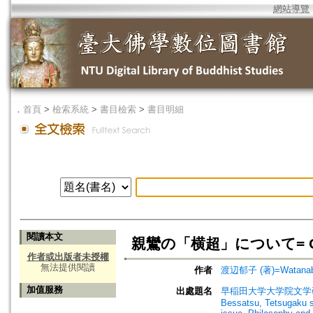
網站導覽
．
首頁
>
檢索系統
>
書目檢索
>
書目明細
閱讀本文
親鸞の「横超」について= On 
作者或出版者未授權
無法提供閱讀
作者
渡辺郁子 (著)=Watanabe,
加值服務
出處題名
早稲田大学大学院文学研究科紀要.
Bessatsu, Tetsugaku sh