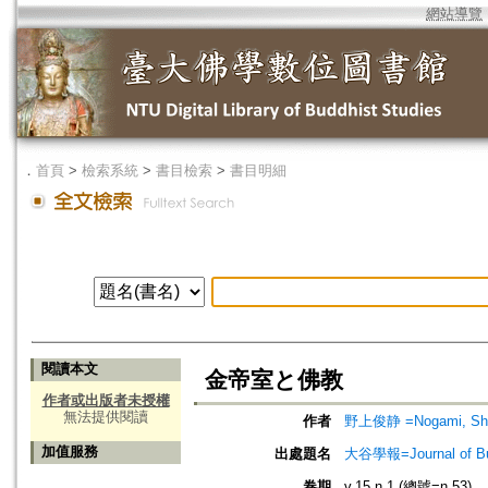
網站導覽
．
首頁
>
檢索系統
>
書目檢索
>
書目明細
閱讀本文
金帝室と佛教
作者或出版者未授權
無法提供閱讀
作者
野上俊静 =Nogami, Sh
加值服務
出處題名
大谷學報=Journal of B
卷期
v.15 n.1 (總號=n.53)