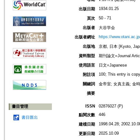
1934.01.25
出版日期
50 - 71
頁次
出版者
大谷学会
https://www.otani.ac.
出版者網址
出版地
京都, 日本 [Kyoto, Jap
資料類型
期刊論文=Journal Artic
使用語言
日文=Japanese
100; This entry is cop
附註項
關鍵詞
金帝室; 女真主義; 金時
摘要
ISSN
02876027 (P)
書目管理
446
點閱次數
書目匯出
1998.04.28; 2002.10.0
建檔日期
2025.10.09
更新日期