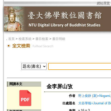
網站導覽
．
首頁
>
檢索系統
>
書目檢索
>
書目明細
閱讀本文
金李屏山攷
作者
野上俊静 (著)=Nogami, S
出處題名
大谷學報=Journal of B
v.16 n.3
卷期