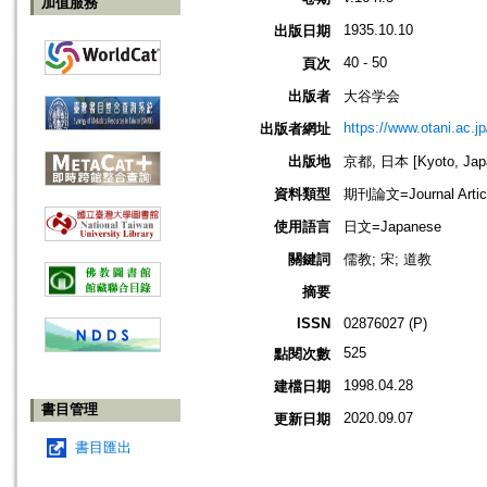
加值服務
1935.10.10
出版日期
40 - 50
頁次
出版者
大谷学会
https://www.otani.ac.
出版者網址
出版地
京都, 日本 [Kyoto, Jap
資料類型
期刊論文=Journal Artic
使用語言
日文=Japanese
關鍵詞
儒教; 宋; 道教
摘要
ISSN
02876027 (P)
525
點閱次數
1998.04.28
建檔日期
書目管理
2020.09.07
更新日期
書目匯出