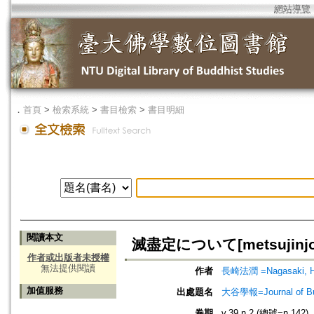
網站導覽
．
首頁
>
檢索系統
>
書目檢索
>
書目明細
閱讀本文
滅盡定について[metsujinjo n
作者或出版者未授權
無法提供閱讀
作者
長崎法潤 =Nagasaki, H
加值服務
出處題名
大谷學報=Journal of B
卷期
v.39 n.2 (總號=n.142)