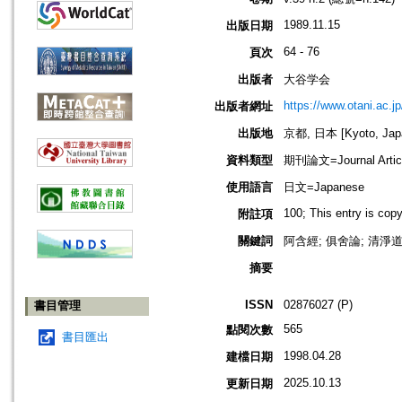
1989.11.15
出版日期
64 - 76
頁次
出版者
大谷学会
https://www.otani.ac.
出版者網址
出版地
京都, 日本 [Kyoto, Jap
資料類型
期刊論文=Journal Artic
使用語言
日文=Japanese
100; This entry is cop
附註項
關鍵詞
阿含經; 俱舍論; 清淨
摘要
ISSN
02876027 (P)
書目管理
565
點閱次數
書目匯出
1998.04.28
建檔日期
2025.10.13
更新日期