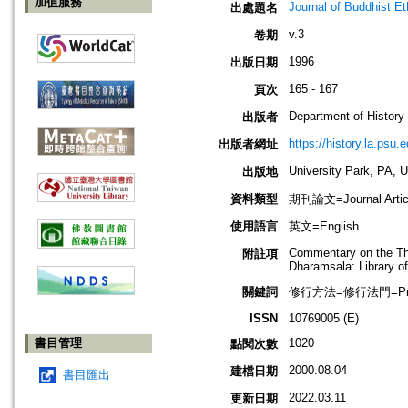
加值服務
Journal of Buddhist Et
出處題名
v.3
卷期
1996
出版日期
165 - 167
頁次
Department of History
出版者
https://history.la.psu.e
出版者網址
University Park, PA, 
出版地
資料類型
期刊論文=Journal Artic
使用語言
英文=English
Commentary on the Thi
附註項
Dharamsala: Library o
關鍵詞
修行方法=修行法門=Practi
ISSN
10769005 (E)
書目管理
1020
點閱次數
2000.08.04
建檔日期
書目匯出
2022.03.11
更新日期