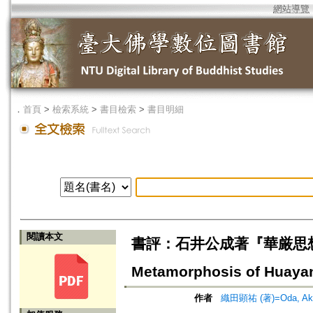
網站導覽
．
首頁
>
檢索系統
>
書目檢索
>
書目明細
閱讀本文
書評：石井公成著『華厳思想の研究』=B
Metamorphosis of Huayan
作者
織田顕祐 (著)=Oda, Akihi