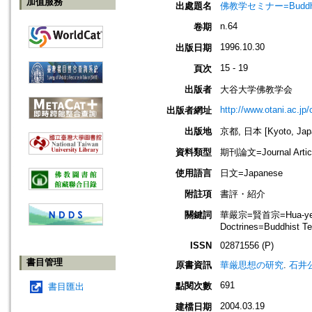
加值服務
出處題名
佛教学セミナー=Buddh
n.64
卷期
1996.10.30
出版日期
15 - 19
頁次
出版者
大谷大学佛教学会
http://www.otani.ac.j
出版者網址
出版地
京都, 日本 [Kyoto, Jap
資料類型
期刊論文=Journal Artic
使用語言
日文=Japanese
附註項
書評・紹介
關鍵詞
華嚴宗=賢首宗=Hua-yen B
Doctrines=Buddhist T
ISSN
02871556 (P)
書目管理
原書資訊
華厳思想の研究
.
石井
691
點閱次數
書目匯出
2004.03.19
建檔日期