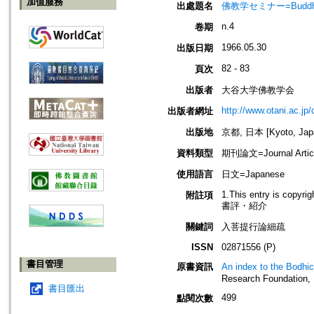
加值服務
出處題名
佛教学セミナー=Buddh
n.4
卷期
1966.05.30
出版日期
82 - 83
頁次
出版者
大谷大学佛教学会
http://www.otani.ac.j
出版者網址
出版地
京都, 日本 [Kyoto, Jap
資料類型
期刊論文=Journal Artic
使用語言
日文=Japanese
1.This entry is copyri
附註項
書評・紹介
關鍵詞
入菩提行論細疏
ISSN
02871556 (P)
書目管理
原書資訊
An index to the Bodhica
Research Foundation, 
書目匯出
499
點閱次數