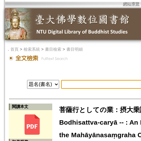
網站導覽
．
首頁
>
檢索系統
>
書目檢索
>
書目明細
閱讀本文
菩薩行としての業：摂大乗論無
Bodhisattva-caryā -- : A
the Mahāyānasaṃgraha Ch