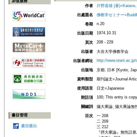
加值服務
作者
片野道雄 (著)=Katano, M
出處題名
佛教学セミナー=Buddh
n.20
卷期
1974.10.31
出版日期
208 - 229
頁次
出版者
大谷大学佛教学会
http://www.otani.ac.j
出版者網址
出版地
京都, 日本 [Kyoto, Jap
資料類型
期刊論文=Journal Artic
使用語言
日文=Japanese
100; This entry is cop
附註項
關鍵詞
攝大乘論; 攝大乘論無性釋
書目管理
目次
一 208
二 209
書目匯出
三 212
『摂大乗論』無性註第二