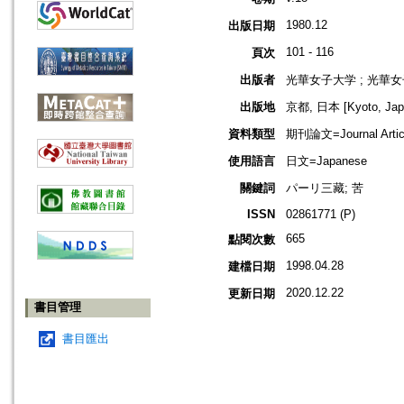
1980.12
出版日期
101 - 116
頁次
出版者
光華女子大学 ; 光華
出版地
京都, 日本 [Kyoto, Jap
資料類型
期刊論文=Journal Artic
使用語言
日文=Japanese
關鍵詞
パーリ三藏; 苦
ISSN
02861771 (P)
665
點閱次數
1998.04.28
建檔日期
2020.12.22
更新日期
書目管理
書目匯出