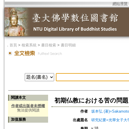
網站導覽
．
首頁
>
檢索系統
>
書目檢索
>
書目明細
閱讀本文
初期仏教における苦の問題
作者或出版者未授權
無法提供閱讀
作者
坂本弘 (著)=Sakamoto, H
加值服務
出處題名
研究紀要=光華女子大
v.18
卷期