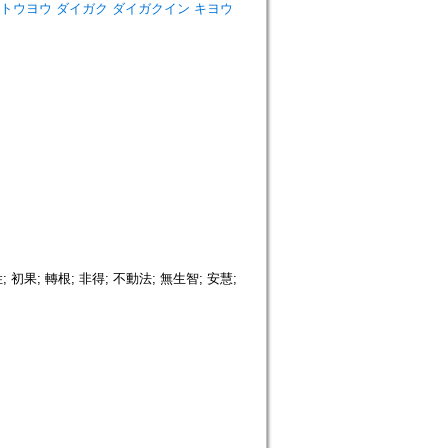
iversity=トウヨウ ダイガク ダイガクイン キヨウ
 初果; 轉根; 非得; 不動法; 無生智; 安慧;