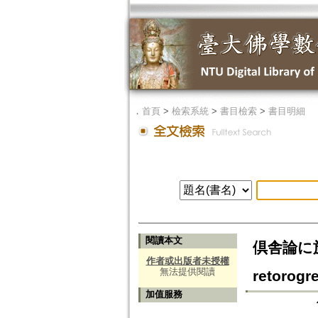
．
首頁
>
檢索系統
>
書目檢索
>
書目明細
閱讀本文
倶舎論に於け
作者或出版者未授權
無法提供閱讀
retorogr
加值服務