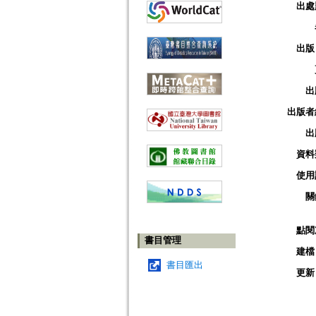
出處
出版
出
出版者
出
資料
使用
關
點閱
書目管理
建檔
書目匯出
更新