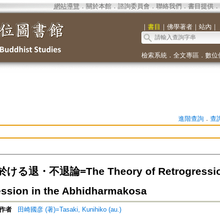
網站導覽
．
關於本館
．
諮詢委員會
．
聯絡我們
．
書目提供
．
｜
書目
｜
佛學著者
｜
站內
｜
檢索系統
．
全文專區
．
數位
進階查詢
．
查
る退・不退論=The Theory of Retrogression
ession in the Abhidharmakosa
作者
田崎國彦 (著)=Tasaki, Kunihiko (au.)