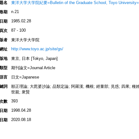
題名
東洋大学大学院紀要=Bulletin of the Graduate School, Toyo Un
n.21
卷期
1985.02.28
日期
87 - 100
頁次
版者
東洋大学大学院
http://www.toyo.ac.jp/site/gs/
網址
版地
東京, 日本 [Tokyo, Japan]
類型
期刊論文=Journal Article
語言
日文=Japanese
鍵詞
順正理論; 大毘婆沙論; 品類定論; 阿羅漢; 機根; 經量部; 見惑; 四果; 種姓;
世親; 衆賢
393
次數
1998.04.28
日期
2020.08.18
日期