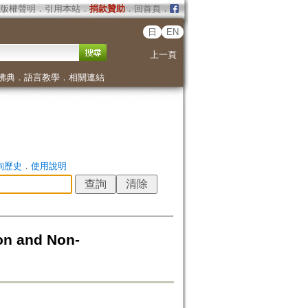
版權聲明
．
引用本站
．
捐款贊助
．
回首頁
．
日
EN
上一頁
佛典
．
語言教學
．
相關連結
詢歷史
．
使用說明
 and Non-