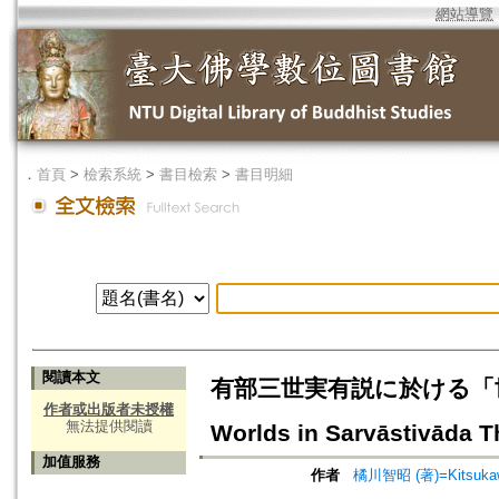
網站導覽
．
首頁
>
檢索系統
>
書目檢索
>
書目明細
閱讀本文
有部三世実有説に於ける「世」の概念
作者或出版者未授權
無法提供閱讀
Worlds in Sarvāstivāda 
加值服務
作者
橘川智昭 (著)=Kitsukawa