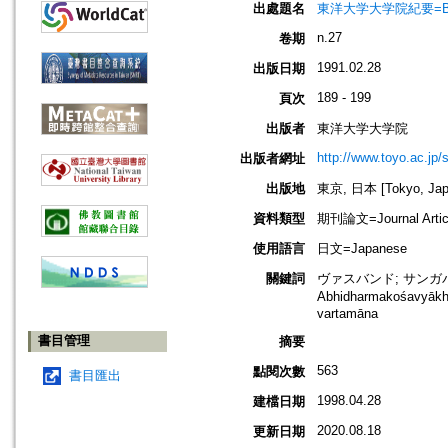
出處題名
東洋大学大学院紀要=Bullet
n.27
卷期
1991.02.28
出版日期
189 - 199
頁次
出版者
東洋大学大学院
http://www.toyo.ac.jp/s
出版者網址
出版地
東京, 日本 [Tokyo, Jap
資料類型
期刊論文=Journal Artic
使用語言
日文=Japanese
關鍵詞
ヴァスバンド; サンガバドラ; 
Abhidharmakośavyākh
vartamāna
書目管理
摘要
563
點閱次數
書目匯出
1998.04.28
建檔日期
2020.08.18
更新日期