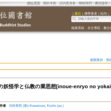
網站導覽
．
關於本館
．
諮詢委員會
．
聯絡我們
．
書目提供
．
｜
書目
｜
佛學著者
｜
站內
｜
檢索系統
．
全文專區
．
數位
進階查詢
．
查
怪学と仏教の業思想[inoue-enryo no yokaigak
作者
河村孝照 (著)=Kawamura, Kosho (au.)