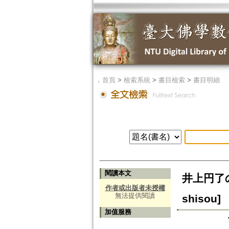
．
首頁
>
檢索系統
>
書目檢索
>
書目明細
閱讀本文
井上円了の妖
作者或出版者未授權
無法提供閱讀
shisou]
加值服務