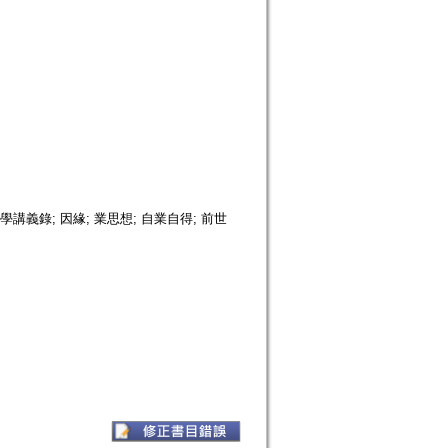
學講義錄; 因緣; 業思想; 自業自得; 前世