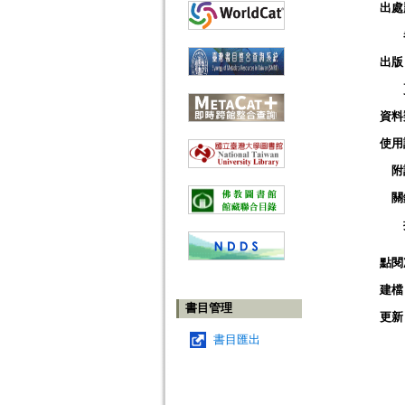
出處
出版
資料
使用
附
關
點閱
建檔
書目管理
更新
書目匯出