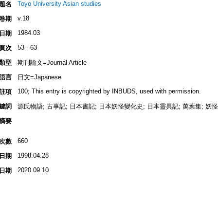
Toyo University Asian studies
題名
v.18
卷期
1984.03
日期
53 - 63
頁次
類型
期刊論文=Journal Article
語言
日文=Japanese
100; This entry is copyrighted by INBUDS, used with permission.
註項
鍵詞
源氏物語; 古事記; 日本書記; 日本妖怪變化史; 日本靈異記; 萬葉集; 妖怪
摘要
660
次數
1998.04.28
日期
2020.09.10
日期