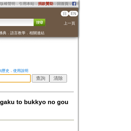
版權聲明
．
引用本站
．
捐款贊助
．
回首頁
．
日
EN
上一頁
佛典
．
語言教學
．
相關連結
詢歷史
．
使用說明
u to bukkyo no gou