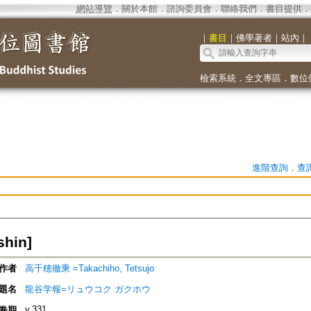
網站導覽
．
關於本館
．
諮詢委員會
．
聯絡我們
．
書目提供
．
｜
書目
｜
佛學著者
｜
站內
｜
檢索系統
．
全文專區
．
數位
進階查詢
．
查
hin]
作者
高千穂徹乘 =Takachiho, Tetsujo
題名
龍谷学報=リュウコク ガクホウ
v.331
卷期