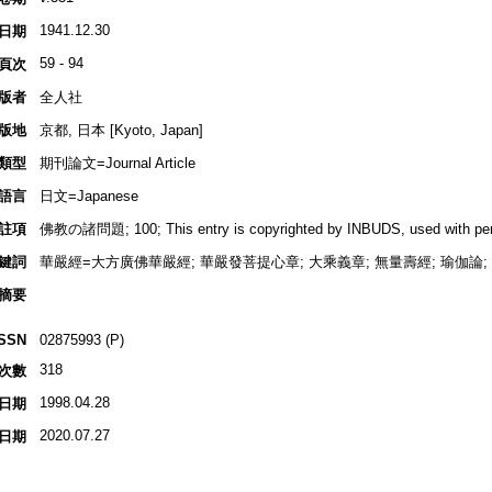
1941.12.30
日期
59 - 94
頁次
版者
全人社
版地
京都, 日本 [Kyoto, Japan]
類型
期刊論文=Journal Article
語言
日文=Japanese
註項
佛教の諸問題; 100; This entry is copyrighted by INBUDS, used with per
鍵詞
華嚴經=大方廣佛華嚴經; 華嚴發菩提心章; 大乘義章; 無量壽經; 瑜伽論; 
摘要
ISSN
02875993 (P)
318
次數
1998.04.28
日期
2020.07.27
日期