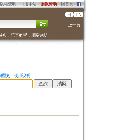
版權聲明
．
引用本站
．
捐款贊助
．
回首頁
．
日
EN
上一頁
佛典
．
語言教學
．
相關連結
詢歷史
．
使用說明