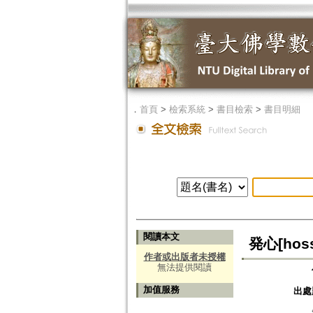
．
首頁
>
檢索系統
>
書目檢索
>
書目明細
閱讀本文
発心[hoss
作者或出版者未授權
無法提供閱讀
加值服務
出處