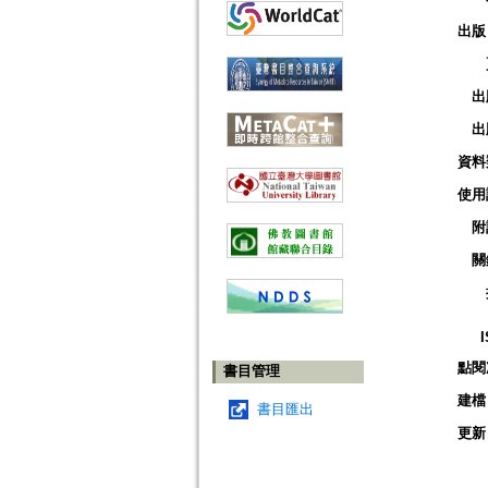
出版
出
出
資料
使用
附
關
點閱
書目管理
建檔
書目匯出
更新