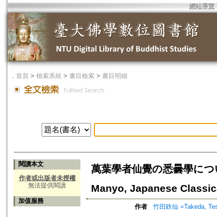
網站導覽
．
首頁
>
檢索系統
>
書目檢索
>
書目明細
閱讀本文
萬葉學者仙覺の悉曇學について=On 
作者或出版者未授權
無法提供閱讀
Manyo, Japanese Classi
加值服務
作者
竹田鉄仙 =Takeda, Te