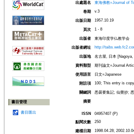
出處題名
東海佛教=Journal of To
v.3
卷期
1957.10.19
出版日期
1 - 8
頁次
出版者
東海印度学仏教学会
http://taibs.web.fc2.c
出版者網址
出版地
名古屋, 日本 [Nagoya, 
資料類型
期刊論文=Journal Artic
使用語言
日文=Japanese
100; This entry is cop
附註項
關鍵詞
悉曇要集記; 仙覺抄; 悉
摘要
書目管理
書目匯出
ISSN
04957407 (P)
250
點閱次數
1998.04.28; 2002.10.0
建檔日期