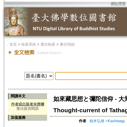
網站導覽
．
首頁
>
檢索系統
>
書目檢索
>
書目明細
閱讀本文
如來藏思想と彌陀信仰 - 
作者或出版者未授權
無法提供閱讀
Thought-current of Tatha
加值服務
作者
柏木弘雄 =Kashiwagi, H