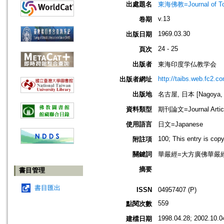
出處題名
東海佛教=Journal of To
v.13
卷期
1969.03.30
出版日期
24 - 25
頁次
出版者
東海印度学仏教学会
http://taibs.web.fc2.c
出版者網址
出版地
名古屋, 日本 [Nagoya, 
資料類型
期刊論文=Journal Artic
使用語言
日文=Japanese
100; This entry is cop
附註項
關鍵詞
華嚴經=大方廣佛華嚴經;
摘要
書目管理
書目匯出
ISSN
04957407 (P)
559
點閱次數
1998.04.28; 2002.10.0
建檔日期