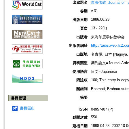
出處題名
東海佛教=Journal of To
v.31
卷期
1986.06.29
出版日期
13 - 22(L)
頁次
出版者
東海印度学仏教学会
http://taibs.web.fc2.c
出版者網址
出版地
名古屋, 日本 [Nagoya, 
資料類型
期刊論文=Journal Artic
使用語言
日文=Japanese
100; This entry is cop
附註項
關鍵詞
Bhamati; Brahma-su
摘要
書目管理
書目匯出
ISSN
04957407 (P)
550
點閱次數
1998.04.28; 2002.10.0
建檔日期