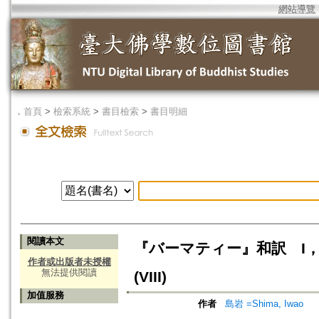
網站導覽
．
首頁
>
檢索系統
>
書目檢索
>
書目明細
閱讀本文
『バーマティー』和訳 I，1，1-4(V
作者或出版者未授權
無法提供閱讀
(VIII)
加值服務
作者
島岩 =Shima, Iwao