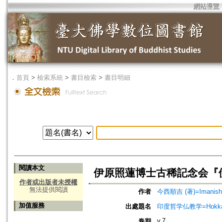
網站導覽
．
首頁
>
檢索系統
>
書目檢索
>
書目明細
閱讀本文
伊原照蓮博士古稀記念会『
作者或出版者未授權
無法提供閱讀
作者
今西順吉 (著)=Imanishi, 
加值服務
出處題名
印度哲学仏教学=Hokkaido jo
v.7
卷期