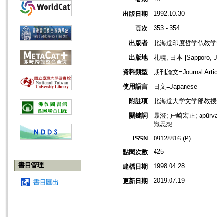
1992.10.30
出版日期
353 - 354
頁次
出版者
北海道印度哲学仏教学
出版地
札幌, 日本 [Sapporo, J
資料類型
期刊論文=Journal Artic
使用語言
日文=Japanese
附註項
北海道大学文学部教授
關鍵詞
最澄; 戸崎宏正; apūrva
識思想
ISSN
09128816 (P)
425
點閱次數
書目管理
1998.04.28
建檔日期
2019.07.19
更新日期
書目匯出