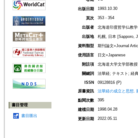
1993.10.30
出版日期
353 - 354
頁次
出版者
北海道印度哲学仏教学
出版地
札幌, 日本 [Sapporo, J
資料類型
期刊論文=Journal Artic
使用語言
日文=Japanese
附註項
北海道大学文学部教授
關鍵詞
法華経; テキスト; 経
ISSN
09128816 (P)
原書資訊
法華経の成立と思想
.
395
點閱次數
書目管理
1998.04.28
建檔日期
書目匯出
2022.05.11
更新日期