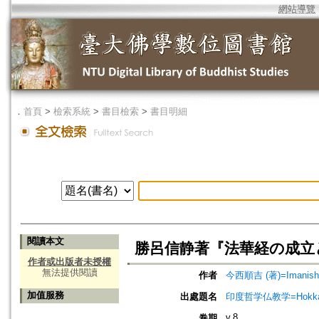
網站導覽
．
首頁
>
檢索系統
>
書目檢索
>
書目明細
閱讀本文
勝呂信静著『法華経の成立
作者或出版者未授權
無法提供閱讀
作者
今西順吉 (著)=Imanishi, 
加值服務
出處題名
印度哲学仏教学=Hokkaido jo
v.8
卷期