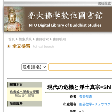
網站導覽
．
首頁
>
檢索系統
>
書目檢索
>
書目明細
閱讀本文
現代の危機と淨土真宗=Shin Budd
作者或出版者未授權
無法提供閱讀
作者
普賢晃寿
加值服務
出處題名
龍谷教学=リュウコク
v.6
卷期