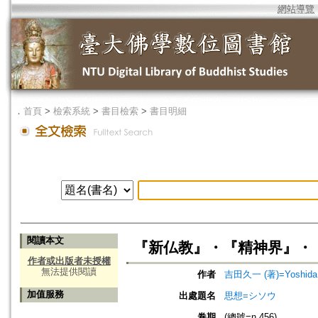
網站導覽
．
首頁
>
檢索系統
>
書目檢索
>
書目明細
閱讀本文
『新仏教』・『精神界』・
作者或出版者未授權
無法提供閱讀
作者
吉田久一 (著)=Yoshida, K
加值服務
出處題名
思想=シソウ
卷期
(總號=n.456)