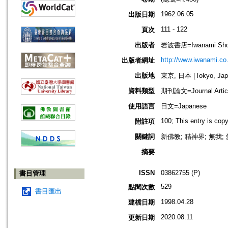
1962.06.05
出版日期
111 - 122
頁次
出版者
岩波書店=Iwanami Sho
http://www.iwanami.co.
出版者網址
出版地
東京, 日本 [Tokyo, Jap
資料類型
期刊論文=Journal Artic
使用語言
日文=Japanese
100; This entry is cop
附註項
關鍵詞
新佛教; 精神界; 無我
摘要
ISSN
03862755 (P)
書目管理
529
點閱次數
書目匯出
1998.04.28
建檔日期
2020.08.11
更新日期