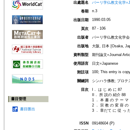
出處題名
パーリ学仏教文化学=Journ
n.3
卷期
1990.03.05
出版日期
87 - 106
頁次
出版者
パーリ学仏教文化学会=SOCI
出版地
大阪, 日本 [Osaka, Ja
資料類型
期刊論文=Journal Artic
使用語言
日文=Japanese
100; This entry is co
附註項
關鍵詞
シンハラ佛教; プロテス
目次
I． は じ め に 87
II． 所 説の 紹介 88
書目管理
1 ． 本 書 の テ ー マ
2 ． 宗 教 の 変 容 の 
書目匯出
3 ． 章だて に 従 っ 
ISSN
09148604 (P)