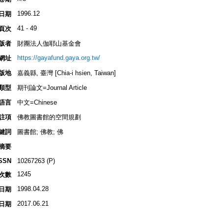
1996.12
日期
41 - 49
頁次
版者
財團法人伽耶山基金會
https://gayafund.gaya.org.tw/
網址
版地
嘉義縣, 臺灣 [Chia-i hsien, Taiwan]
類型
期刊論文=Journal Article
語言
中文=Chinese
註項
佛教圖書館的空間規劃
鍵詞
圖書館; 佛教; 佛
摘要
SSN
10267263 (P)
1245
次數
1998.04.28
日期
2017.06.21
日期