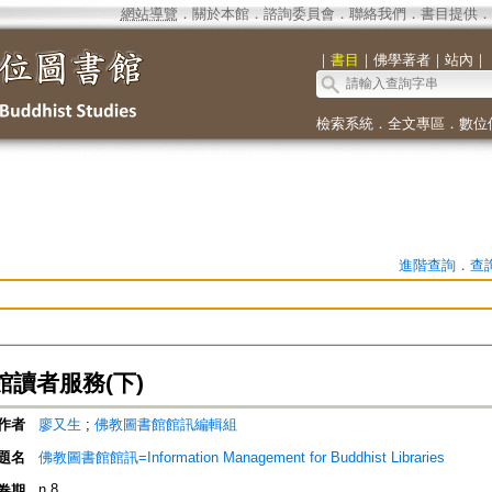
網站導覽
．
關於本館
．
諮詢委員會
．
聯絡我們
．
書目提供
．
｜
書目
｜
佛學著者
｜
站內
｜
檢索系統
．
全文專區
．
數位
進階查詢
．
查
讀者服務(下)
作者
廖又生
;
佛教圖書館館訊編輯組
題名
佛教圖書館館訊=Information Management for Buddhist Libraries
n.8
卷期