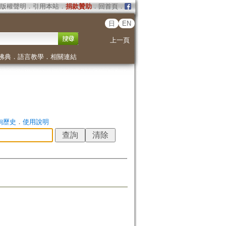
版權聲明
．
引用本站
．
捐款贊助
．
回首頁
．
日
EN
上一頁
佛典
．
語言教學
．
相關連結
詢歷史
．
使用說明