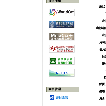
加值服務
出版
出
出版者
出
資料
使用
附
關
I
點閱
書目管理
建檔
書目匯出
更新