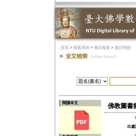
．
首頁
>
檢索系統
>
書目檢索
>
書目明細
閱讀本文
佛教圖書館
出處