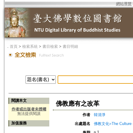
網站導覽
．
首頁
>
檢索系統
>
書目檢索
>
書目明細
閱讀本文
佛教應有之改革
作者或出版者未授權
無法提供閱讀
作者
韓清淨
加值服務
出處題名
佛教文化=The Culture of
n.1
卷期