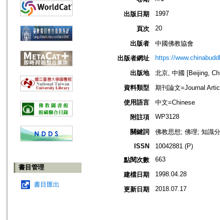
1997
出版日期
20
頁次
出版者
中國佛教協會
https://www.chinabud
出版者網址
出版地
北京, 中國 [Beijing, Ch
資料類型
期刊論文=Journal Artic
使用語言
中文=Chinese
WP3128
附註項
關鍵詞
佛教思想; 佛理; 知識分
ISSN
10042881 (P)
663
點閱次數
書目管理
1998.04.28
建檔日期
書目匯出
2018.07.17
更新日期