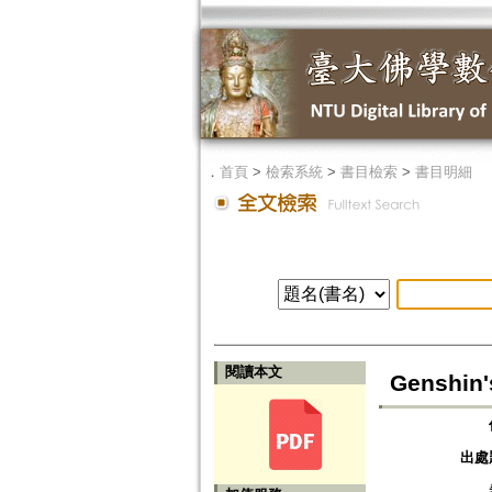
．
首頁
>
檢索系統
>
書目檢索
>
書目明細
閱讀本文
Genshin's
出處