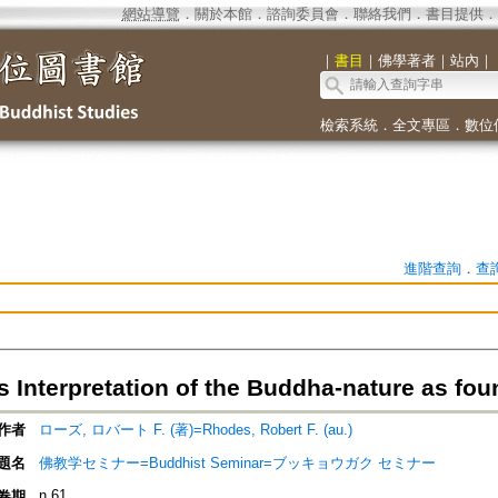
網站導覽
．
關於本館
．
諮詢委員會
．
聯絡我們
．
書目提供
．
｜
書目
｜
佛學著者
｜
站內
｜
檢索系統
．
全文專區
．
數位
進階查詢
．
查
 Interpretation of the Buddha-nature as foun
作者
ローズ, ロバート F. (著)=Rhodes, Robert F. (au.)
題名
佛教学セミナー=Buddhist Seminar=ブッキョウガク セミナー
n.61
卷期