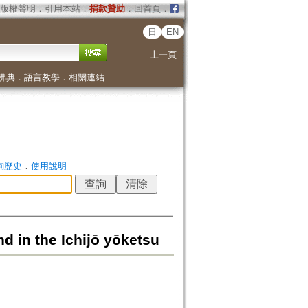
版權聲明
．
引用本站
．
捐款贊助
．
回首頁
．
日
EN
上一頁
佛典
．
語言教學
．
相關連結
詢歷史
．
使用說明
d in the Ichijō yōketsu