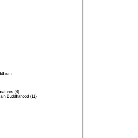
dhism
natures (8)
ttain Buddhahood (11)