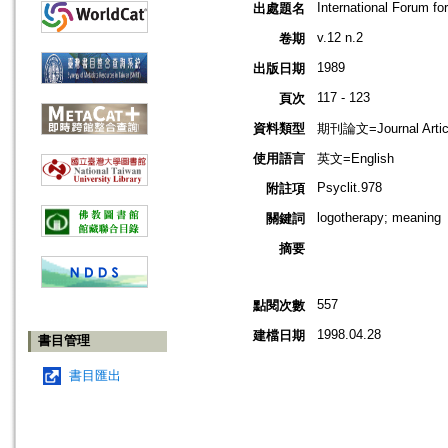
International Forum fo
出處題名
v.12 n.2
卷期
1989
出版日期
117 - 123
頁次
資料類型
期刊論文=Journal Artic
使用語言
英文=English
Psyclit.978
附註項
logotherapy; meaning
關鍵詞
摘要
557
點閱次數
1998.04.28
建檔日期
書目管理
書目匯出