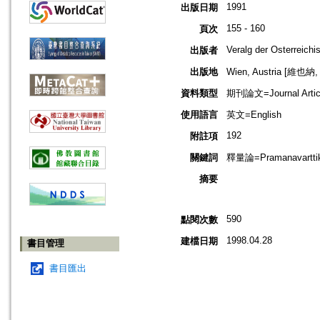
1991
出版日期
155 - 160
頁次
Veralg der Osterreich
出版者
出版地
Wien, Austria [維也
資料類型
期刊論文=Journal Artic
使用語言
英文=English
192
附註項
關鍵詞
釋量論=Pramanavartti
摘要
590
點閱次數
1998.04.28
建檔日期
書目管理
書目匯出