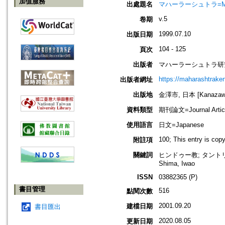
加值服務
出處題名
マハーラーシュトラ=Maha
v.5
卷期
1999.07.10
出版日期
104 - 125
頁次
出版者
マハーラーシュトラ研
https://maharashtrake
出版者網址
出版地
金澤市, 日本 [Kanazawa-
資料類型
期刊論文=Journal Artic
使用語言
日文=Japanese
100; This entry is cop
附註項
關鍵詞
ヒンドゥー教; タントリ
Shima, Iwao
ISSN
03882365 (P)
書目管理
516
點閱次數
2001.09.20
建檔日期
書目匯出
2020.08.05
更新日期