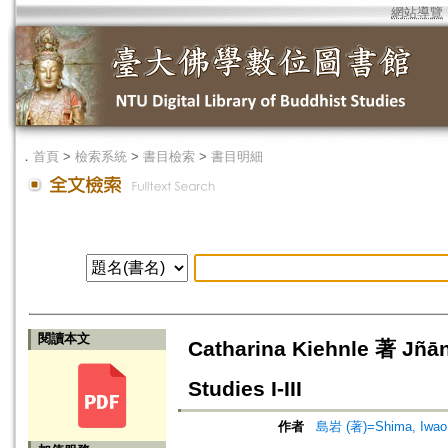
網站導覽
．
首頁
>
檢索系統
>
書目檢索
>
書目明細
閱讀本文
Catharina Kiehnle 著 Jñān
Studies I-III
作者
島岩 (著)=Shima, Iwao 