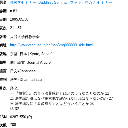
題名
佛教学セミナー=Buddhist Seminar=ブッキョウガク セミナー
n.61
卷期
1995.05.30
日期
21 - 37
頁次
版者
大谷大学佛教学会
http://www.otani.ac.jp/cri/nab3mq00000014de.html
網址
版地
京都, 日本 [Kyoto, Japan]
類型
期刊論文=Journal Article
語言
日文=Japanese
鍵詞
法界=Dharmadhatu
目次
序 21
一 『捜玄記』の言う法界縁起とはどのようなことなのか 22
二 法界縁起説はなぜ第六地で説かれなければならないのか 27
三 法界縁起に「衆多有り」とはどういうことか 30
結 32
SSN
02871556 (P)
708
次數