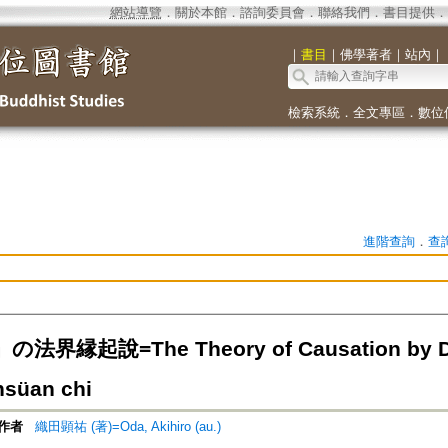
網站導覽
．
關於本館
．
諮詢委員會
．
聯絡我們
．
書目提供
．
｜
書目
｜
佛學著者
｜
站內
｜
檢索系統
．
全文專區
．
數位
進階查詢
．
查
界縁起說=The Theory of Causation by Dha
hsüan chi
作者
織田顕祐 (著)=Oda, Akihiro (au.)