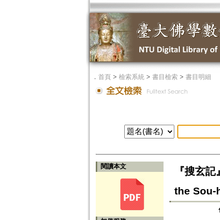
．
首頁
>
檢索系統
>
書目檢索
>
書目明細
閱讀本文
『搜玄記』の法
the Sou-