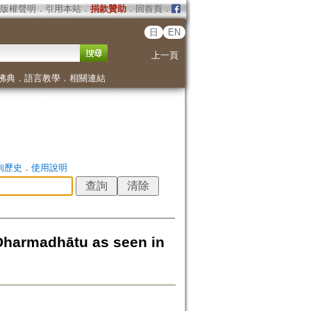
版權聲明
．
引用本站
．
捐款贊助
．
回首頁
．
日
EN
上一頁
佛典
．
語言教學
．
相關連結
詢歷史
．
使用說明
rmadhātu as seen in