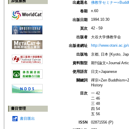
加值服務
出處題名
佛教学セミナー=Buddh
n.60
卷期
1994.10.30
出版日期
42 - 59
頁次
出版者
大谷大学佛教学会
http://www.otani.ac.j
出版者網址
出版地
京都, 日本 [Kyoto, Jap
資料類型
期刊論文=Journal Artic
使用語言
日文=Japanese
關鍵詞
禪宗=Zen Buddhism=Z
History
目次
一 42
二 46
三 48
書目管理
四 54
五 56
書目匯出
ISSN
02871556 (P)