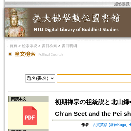
網站導覽
．
首頁
>
檢索系統
>
書目檢索
>
書目明細
閱讀本文
初期禅宗の祖統説と北山録=The Theo
Ch'an Sect and the Pei sh
作者
古賀英彦 (著)=Koga, Hid