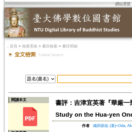
網站導覽
．
首頁
>
檢索系統
>
書目檢索
>
書目明細
閱讀本文
書評：吉津宜英著『華厳一乗思想の研
Study on the Hua-yen One
作者
織田顕祐 (著)=Oda, Akihi