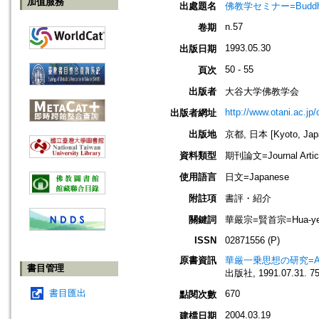
加值服務
出處題名
佛教学セミナー=Buddh
n.57
卷期
1993.05.30
出版日期
50 - 55
頁次
出版者
大谷大学佛教学会
http://www.otani.ac.j
出版者網址
出版地
京都, 日本 [Kyoto, Jap
資料類型
期刊論文=Journal Artic
使用語言
日文=Japanese
附註項
書評・紹介
關鍵詞
華嚴宗=賢首宗=Hua-ye
ISSN
02871556 (P)
原書資訊
華厳一乗思想の研究=A study 
書目管理
出版社, 1991.07.31. 75
書目匯出
670
點閱次數
2004.03.19
建檔日期