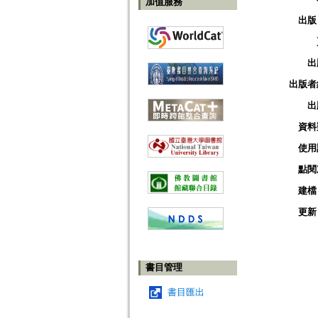
加值服務
出版
出
出版者
出
資料
使用
點閱
建檔
更新
書目管理
書目匯出