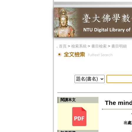
．
首頁
>
檢索系統
>
書目檢索
>
書目明細
閱讀本文
The mind
出處