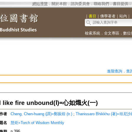
網站導覽
．
關於本館
．
諮詢委員會
．
聯絡我們
．
書目提供
．
｜
書目
｜
佛學著者
｜
站內
｜
檢索系統
．
全文專區
．
數位
進階查詢
．
查
 like fire unbound(Ⅰ)=心如熾火(一)
作者
Cheng, Chen-huang (譯)=鄭振煌 (tr.)
;
Thanissaro Bhikkhu (著)=坦尼沙
題名
慧炬=Torch of Wisdom Monthly
n.396
卷期