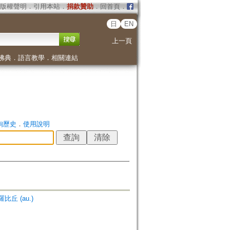
版權聲明
．
引用本站
．
捐款贊助
．
回首頁
．
日
EN
上一頁
佛典
．
語言教學
．
相關連結
詢歷史
．
使用說明
羅比丘 (au.)