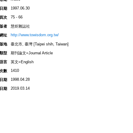
1997.06.30
日期
75 - 66
頁次
版者
慧炬雜誌社
http://www.towisdom.org.tw/
網址
版地
臺北市, 臺灣 [Taipei shih, Taiwan]
類型
期刊論文=Journal Article
語言
英文=English
1410
次數
1998.04.28
日期
2019.03.14
日期