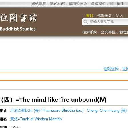
網站導覽
．
關於本館
．
諮詢委員會
．
聯絡我們
．
書目提供
．
｜
書目
｜
佛學著者
｜
站內
｜
檢索系統
．
全文專區
．
數位
進階查詢
．
查
=The mind like fire unbound(Ⅳ)
作者
坦尼沙羅比丘 (著)=Thanissaro Bhikkhu (au.)
;
Cheng, Chen-huang (譯)
題名
慧炬=Torch of Wisdom Monthly
n.400
卷期