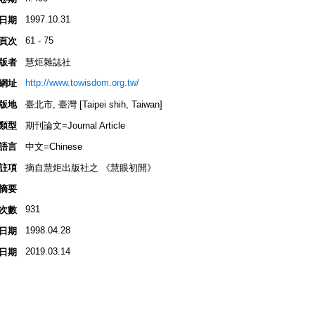
1997.10.31
日期
61 - 75
頁次
版者
慧炬雜誌社
http://www.towisdom.org.tw/
網址
版地
臺北市, 臺灣 [Taipei shih, Taiwan]
類型
期刊論文=Journal Article
語言
中文=Chinese
註項
摘自慧炬出版社之 《慧眼初開》
摘要
931
次數
1998.04.28
日期
2019.03.14
日期