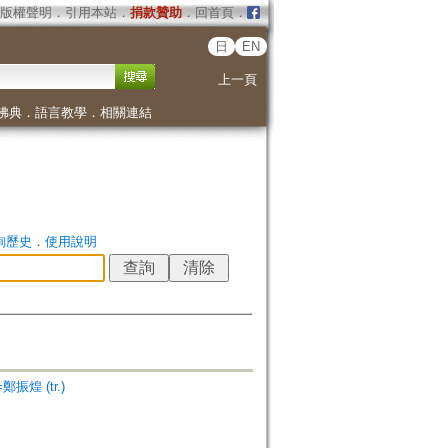
版權聲明
．
引用本站
．
捐款贊助
．
回首頁
．
日
EN
上一頁
佛典
．
語言教學
．
相關連結
詢歷史
．
使用說明
=鄭振煌 (tr.)