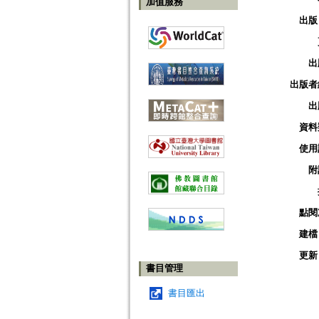
加值服務
出版
出
出版者
出
資料
使用
附
點閱
建檔
更新
書目管理
書目匯出