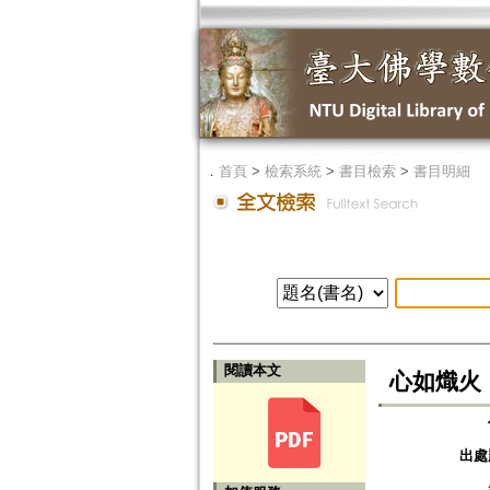
．
首頁
>
檢索系統
>
書目檢索
>
書目明細
閱讀本文
心如熾火（四）
出處