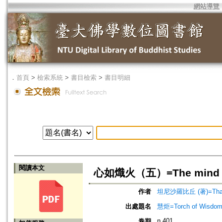
網站導覽
．
首頁
>
檢索系統
>
書目檢索
>
書目明細
閱讀本文
心如熾火（五）=The mind lik
作者
坦尼沙羅比丘 (著)=Thanis
出處題名
慧炬=Torch of Wisdom
n.401
卷期