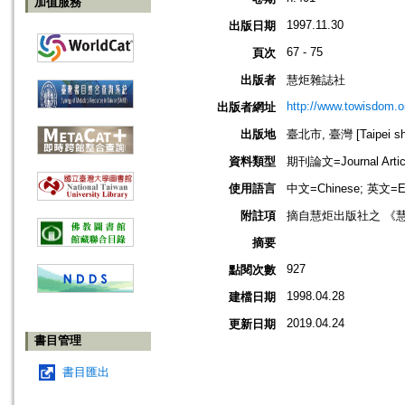
加值服務
1997.11.30
出版日期
67 - 75
頁次
出版者
慧炬雜誌社
http://www.towisdom.o
出版者網址
出版地
臺北市, 臺灣 [Taipei shi
資料類型
期刊論文=Journal Artic
使用語言
中文=Chinese; 英文=En
附註項
摘自慧炬出版社之 《
摘要
927
點閱次數
1998.04.28
建檔日期
2019.04.24
更新日期
書目管理
書目匯出