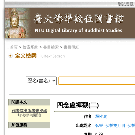
網站導覽
．
首頁
>
檢索系統
>
書目檢索
>
書目明細
閱讀本文
四念處禪觀(二)
作者或出版者未授權
無法提供閱讀
作者
釋性廣
加值服務
出處題名
弘誓=弘誓雙月刊=弘
n.29
卷期