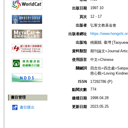
1997.10
出版日期
12 - 17
頁次
出版者
弘誓文教基金會
https://www.hongshi.or
出版者網址
出版地
桃園縣, 臺灣 [Taoyuean 
資料類型
期刊論文=Journal Artic
使用語言
中文=Chinese
關鍵詞
四念住=四念處=Satipatt
慈心觀=Loving Kindness
ISSN
17292786 (P)
774
點閱次數
書目管理
1998.04.28
建檔日期
2023.05.25
更新日期
書目匯出