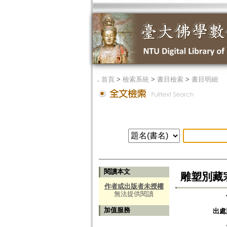
．
首頁
>
檢索系統
>
書目檢索
>
書目明細
閱讀本文
雕塑別藏
作者或出版者未授權
無法提供閱讀
加值服務
出處