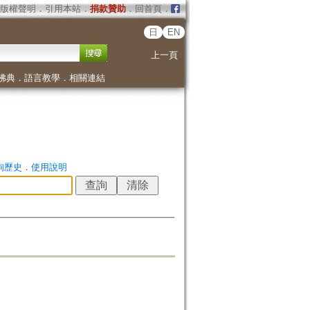
版權聲明
．
引用本站
．
捐款贊助
．
回首頁
．
日
EN
上一頁
佛典
．
語言教學
．
相關連結
詢歷史
．
使用說明