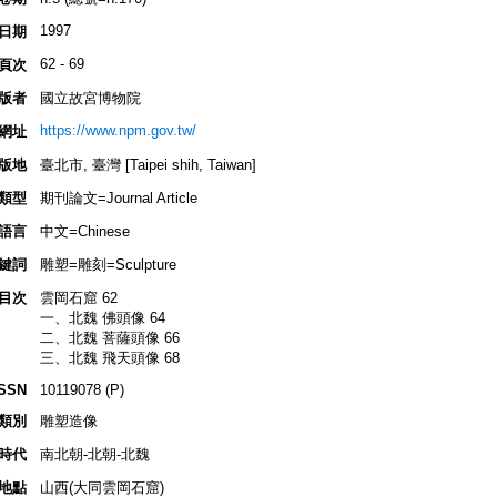
1997
日期
62 - 69
頁次
版者
國立故宮博物院
https://www.npm.gov.tw/
網址
版地
臺北市, 臺灣 [Taipei shih, Taiwan]
類型
期刊論文=Journal Article
語言
中文=Chinese
鍵詞
雕塑=雕刻=Sculpture
目次
雲岡石窟 62
一、北魏 佛頭像 64
二、北魏 菩薩頭像 66
三、北魏 飛天頭像 68
ISSN
10119078 (P)
類別
雕塑造像
時代
南北朝-北朝-北魏
地點
山西(大同雲岡石窟)