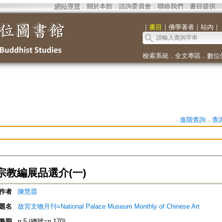
網站導覽
．
關於本館
．
諮詢委員會
．
聯絡我們
．
書目提供
．
｜
書目
｜
佛學著者
｜
站內
｜
檢索系統
．
全文專區
．
數位
進階查詢
．
查
宗教編展品選介(一)
作者
陳慧霞
題名
故宮文物月刊=National Palace Museum Monthly of Chinese Art
卷期
n.5 (總號=n.170)