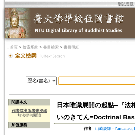
網站導覽
．
首頁
>
檢索系統
>
書目檢索
>
書目明細
閱讀本文
日本唯識展開の起點--『
作者或出版者未授權
無法提供閱讀
いのきてん=Doctrinal Basis 
加值服務
作者
山崎慶輝 =Yamasaki, K