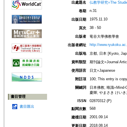
出處題名
仏教学研究=The Stud
n.31
卷期
1975.11.10
出版日期
38 - 50
頁次
出版者
竜谷大學佛教學會
http://www.ryukoku.ac.
出版者網址
出版地
京都, 日本 [Kyoto, Jap
資料類型
期刊論文=Journal Artic
使用語言
日文=Japanese
附註項
100; This entry is c
關鍵詞
日本佛教; 唯識=Mind-Onl
慶輝; やまさき けいき; Ya
書目管理
ISSN
02870312 (P)
書目匯出
568
點閱次數
2001.09.14
建檔日期
2018.08.14
更新日期