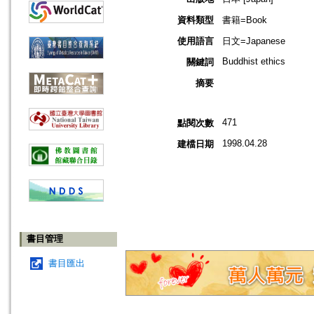
資料類型
書籍=Book
使用語言
日文=Japanese
Buddhist ethics
關鍵詞
摘要
471
點閱次數
1998.04.28
建檔日期
書目管理
書目匯出