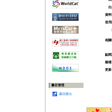
出
資料
使用
相關
點閱
建檔
更新
書目管理
書目匯出