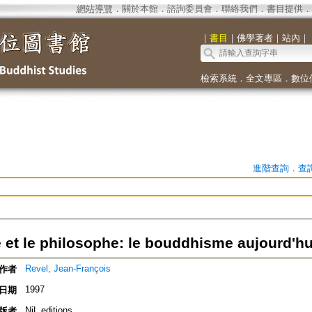
網站導覽
．
關於本館
．
諮詢委員會
．
聯絡我們
．
書目提供
．
｜
書目
｜
佛學著者
｜
站內
｜
檢索系統
．
全文專區
．
數位
進階查詢
．
查
 et le philosophe: le bouddhisme aujourd'hu
Revel, Jean-François
作者
1997
日期
NiL editions
版者