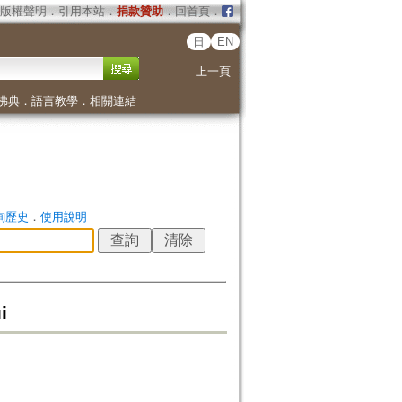
版權聲明
．
引用本站
．
捐款贊助
．
回首頁
．
日
EN
上一頁
佛典
．
語言教學
．
相關連結
詢歷史
．
使用說明
i