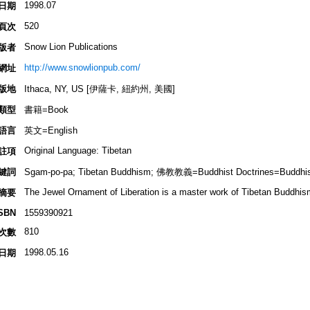
1998.07
日期
520
頁次
Snow Lion Publications
版者
http://www.snowlionpub.com/
網址
版地
Ithaca, NY, US [伊薩卡, 紐約州, 美國]
類型
書籍=Book
語言
英文=English
Original Language: Tibetan
註項
鍵詞
Sgam-po-pa; Tibetan Buddhism; 佛教教義=Buddhist Doctrines=Buddhis
The Jewel Ornament of Liberation is a master work of Tibetan Buddhis
摘要
SBN
1559390921
810
次數
1998.05.16
日期