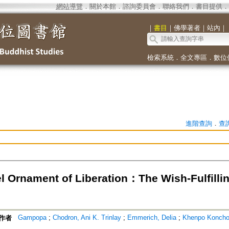
網站導覽
．
關於本館
．
諮詢委員會
．
聯絡我們
．
書目提供
．
｜
書目
｜
佛學著者
｜
站內
｜
檢索系統
．
全文專區
．
數位
進階查詢
．
查
l Ornament of Liberation：The Wish-Fulfilli
Gampopa
;
Chodron, Ani K. Trinlay
;
Emmerich, Delia
;
Khenpo Koncho
作者