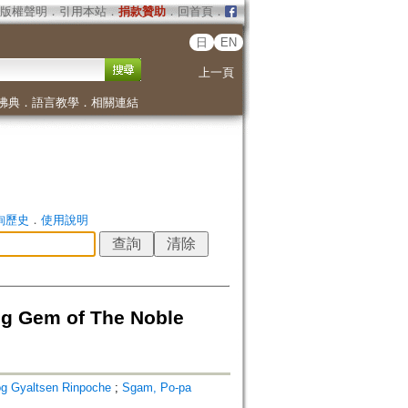
版權聲明
．
引用本站
．
捐款贊助
．
回首頁
．
日
EN
上一頁
佛典
．
語言教學
．
相關連結
詢歷史
．
使用說明
ng Gem of The Noble
g Gyaltsen Rinpoche
;
Sgam, Po-pa