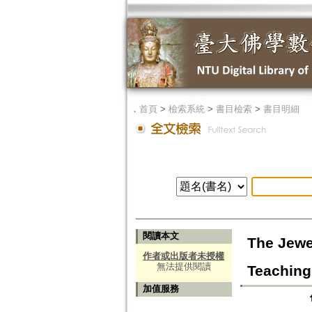
．
首頁
>
檢索系統
>
書目檢索
>
書目明細
閱讀本文
The Jewe
作者或出版者未授權
無法提供閱讀
Teaching
加值服務