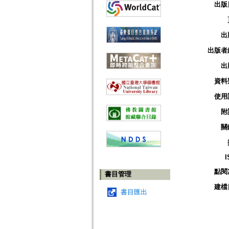
出版
出
出版者
出
資料
使用
附
關
I
點閱
書目管理
建檔
書目匯出