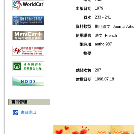
1979
出版日期
233 - 241
頁次
資料類型
期刊論文=Journal Artic
使用語言
法文=French
antho.987
附註項
摘要
207
點閱次數
1998.07.18
建檔日期
書目管理
書目匯出